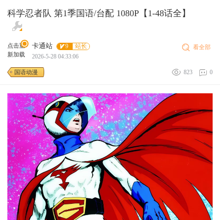
科学忍者队 第1季国语/台配 1080P【1-48话全】
点击重
卡通站
9
站长
看全部
新加载
2026-5-28 04:33:06
国语动漫
823
0