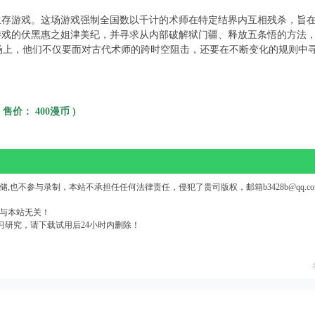
生存游戏。这场游戏强制全国数以千计的术师在特定结界内互相残杀，旨
游戏的伏黑惠之姐津美纪，并寻求从内部破解狱门疆、释放五条悟的方法
场上，他们不仅要面对古代术师的跨时空阻击，还要在不断变化的规则中
, 售价： 400漫币 )
也不参与录制，本站不承担任任何法律责任，侵犯了贵司版权，邮箱b3428b@qq.co
传与本站无关！
习研究，请下载试用后24小时内删除！