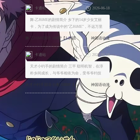
卡通站
2026-06-18
天才小钓手的剧情简介 三平 聪明机智，在淳
朴乡间成长，与爷爷相依为命，受爷爷钓技
天才小钓手国语/台配 1080P【1-
神国语动漫
109话全】
卡通站
2026-06-18
甲贺忍法帖国语的剧情简介 庆长19年，73岁
高龄的德川家康为了第三代将军继承人人选的
甲贺忍法帖国语 1080P【1-24话
神国语动漫
全】
卡通站
2026-06-18
热门专题
魔女猎人罗宾的剧情简介 这是一个魔女和人
类共存的世界，当局所罗门组织了一支名为
ST
魔女猎人罗宾国语 1080P【1-26话
神国语动漫
精选帖子
全】