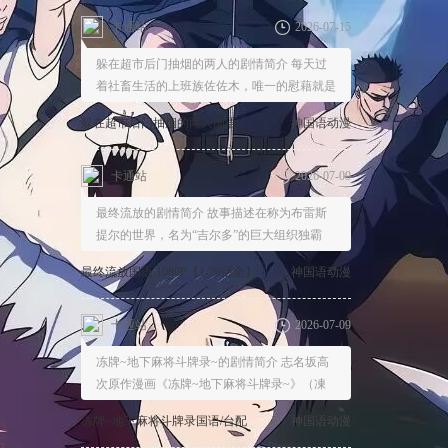
卡通站
2026-07-09
最终流放的剧情简介 故事描述在称为布雷斯
提尔的世界，名为“吉尔多”的巨大组织独霸
最终流放国语 1080P【1-26话全】
神国语动漫
卡通站
2026-07-09
冻牌~地下麻将斗牌录~的剧情简介 志名坂高
次原作漫画《冻牌~地下麻将斗牌录~》（凍
牌
冻牌~地下麻将斗牌录国语/台配
神国语动漫
1080P【更新
卡通站
2026-06-18
舞-乙HiME的剧情简介 乡下的14岁少女艾丽
卡，为了成为传说中的“乙HiME”，不远万里
舞-乙HiME国语 1080P【1-26话
神国语动漫
全】