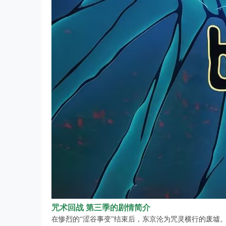
咒术回战 第三季的剧情简介
在惨烈的“涩谷事变”结束后，东京沦为咒灵横行的废墟