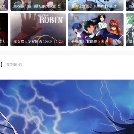
5话
躲在超市后门抽烟的两人国语
最终流放国语 1080P【1-26话
冻
1080P【1-12话
全】
配 
4话
魔女猎人罗宾国语 1080P【1-26
分身战士/超能奇兵国语
魔
话全】
1080P【1-26话全】
10
全】
[复制链接]