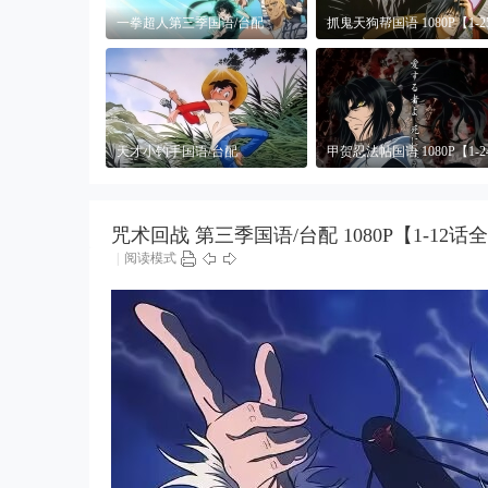
动
一拳超人第三季国语/台配
抓鬼天狗帮国语 1080P【1-2
漫|
1080P【更新中】
全】
A
K
K
天才小钓手国语/台配
甲贺忍法帖国语 1080P【1-2
D
1080P【1-109话全】
全】
H
动
咒术回战 第三季国语/台配 1080P【1-12话
|
阅读模式
漫