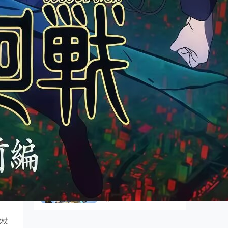
卡通站
2026-06-18
一拳超人第三季国语/台
配 1080P【更新中】
分身战士的剧情简介 故事发生在一块失落的
大陆上。在这个大陆的居民由于失落大陆的影
阅读数：1416
分身战士/超能奇兵国语 1080P【1-
神国语动漫
抓鬼天狗帮国语
26话全】
1080P【1-25话全】
卡通站
2026-07-19
阅读数：834
一拳超人 第三季的剧情简介 一名因兴趣开始
当英雄的男子埼玉。经过三年苦练，他获得
躲在超市后门抽烟的两
人国语 1080P【1-12话
一拳超人第三季国语/台配
神国语动漫
阅读数：1445
1080P【更新中】
卡通站
2026-07-19
最终流放国语
1080P【1-26话全】
抓鬼天狗帮的剧情简介 民俗学者一之宫勘太
郎（宫田幸季 配音）在写作之余还做起了收
阅读数：1177
抓鬼天狗帮国语 1080P【1-25话
神国语动漫
虎杖
全】