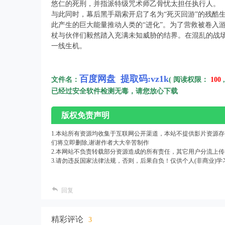
悠仁的死刑，并指派特级咒术师乙骨忧太担任执行人。
与此同时，幕后黑手羂索开启了名为“死灭回游”的残酷
此产生的巨大能量推动人类的“进化”。为了营救被卷入
杖与伙伴们毅然踏入充满未知威胁的结界。在混乱的战
一线生机。
百度网盘 提取码:vz1k
文件名：
( 阅读权限：
100
已经过安全软件检测无毒，请您放心下载
版权免责声明
1.本站所有资源均收集于互联网公开渠道，本站不提供影片资源存储,
们将立即删除,谢谢作者大大辛苦制作
2.本网站不负责转载部分资源造成的所有责任，其它用户分流上
3.请勿违反国家法律法规，否则，后果自负！仅供个人(非商业)学
回复
精彩评论
3