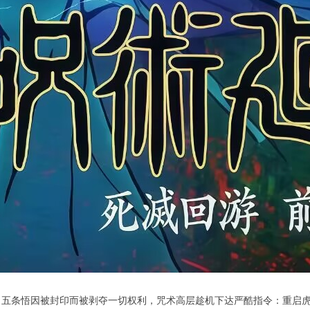
。五条悟因被封印而被剥夺一切权利，咒术高层趁机下达严酷指令：重启