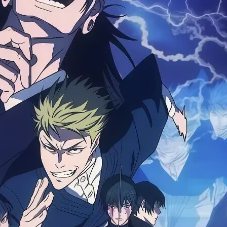
卡通站
2026-07-19
发私信
关注Ta
一拳超人 第三季的剧情简介 一名因兴趣开始
[国语动漫]
狗与剪刀的正确用法国语/台配 1080P【1-12话全】 ...
当英雄的男子埼玉。经过三年苦练，他获得
[国语动漫]
光之美少女：FRESH国语/台配 1080P【1-50话全】
一拳超人第三季国语/台配
神国语动漫
1080P【更新中】
[国语动漫]
银河特急国语 1080P 【剧场版】
[国语动漫]
喷嚏大魔怪国语/台配 1080P【1-52话全】
卡通站
2026-07-19
[国语动漫]
冷面天使国语/台配 1080P【1话全】
抓鬼天狗帮的剧情简介 民俗学者一之宫勘太
[国语动漫]
郎（宫田幸季 配音）在写作之余还做起了收
伪恋 第二季国语/台配 1080P【1-12话全】
[国语动漫]
伪恋 第一季国语/台配 1080P【1-20话全】
抓鬼天狗帮国语 1080P【1-25话
神国语动漫
全】
[国语动漫]
汤姆历险记国语/台配 1080P【1-49话全】
卡通站
2026-07-15
阅读作者更多精彩帖子
躲在超市后门抽烟的两人的剧情简介 每天过
着社畜生活的上班族佐佐木，唯一的慰藉就是
躲在超市后门抽烟的两人国语
神国语动漫
最近评论
1080P【1-12话