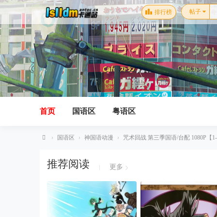
帖子
排行榜
首页
国语区
粤语区
›
国语区
›
神国语动漫
›
咒术回战 第三季国语/台配 1080P【1-1
卡
推荐阅读
通
更多
站-
国
语