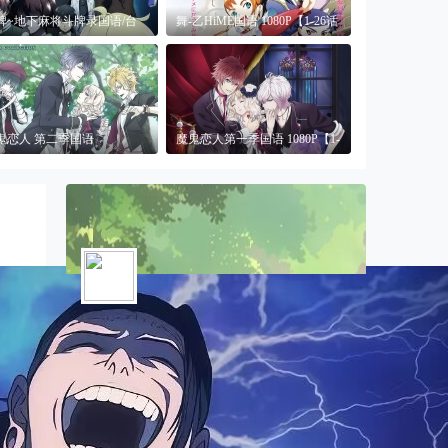
牌~地下麻将斗牌录国语/台
舞-乙HiME国语 1080P【1-26话
1080P【更新
全】
鬼恋人 第二季国语
魔鬼恋人第一季国语 1080P【1-
80P【1-12话全】
12话全】
UP
卡通站
Lv.9
第1号会员
,
82255555活跃度
,
2019.12.12加入
卡通站
2026-06-18
分身战士的剧情简介 故事发生在一块失落的
1730
1728
3
5
大陆上。在这个大陆的居民由于失落大陆的影
发帖
主题
关注
粉丝
分身战士/超能奇兵国语 1080P【1-
神国语动漫
这个人很懒，什么也没有留下。
26话全】