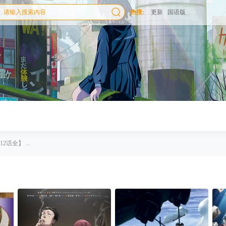
热搜:
更新
国语版
2话全】 ...