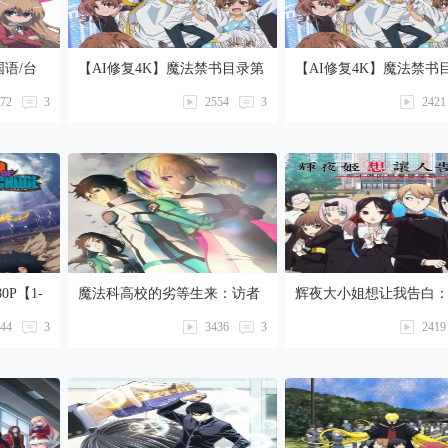
国语/台
【AI修复4K】魔法禁书目录第
【AI修复4K】魔法禁书
二季国语/台配【1-24话全】
语/台配【1-24话全】
72
3
2554
3
2421
0P【1-
魔法科高校的劣等生来：访者
辉夜大小姐想让我告白
篇国语/台配 1080P【1-13全
们的恋爱头脑战 第二季国
44
3
3436
3
2419
话】
台配 1080P【1-12话全
站