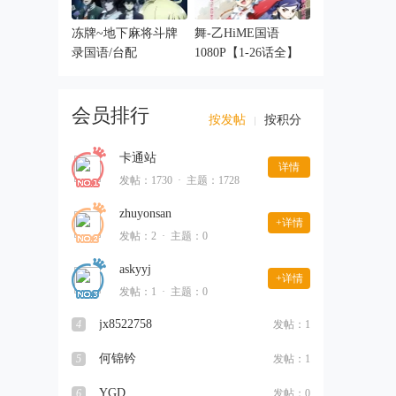
冻牌~地下麻将斗牌
舞-乙HiME国语
录国语/台配
1080P【1-26话全】
1080P【更新
会员排行
按发帖
按积分
卡通站
详情
发帖：1730
·
主题：1728
zhuyonsan
+详情
发帖：2
·
主题：0
askyyj
+详情
发帖：1
·
主题：0
jx8522758
4
发帖：1
何锦钤
5
发帖：1
YGD
6
发帖：0