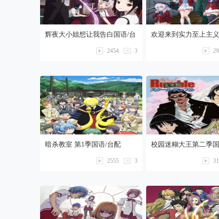
辉夜大小姐想让我告白国语/台
欢迎来到实力至上主
配 1080P【1-12话全】卡通站
国语/台配 1080P【1-
2454
3
29
卡通站
暗杀教室 第1季国语/台配
校园迷糊大王第二季国
1080P【1-22话全】
480P【1-26话全】
2555
3
31