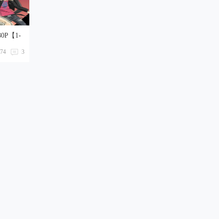
0P【1-
74
3