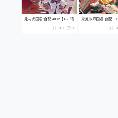
龙与虎国语/台配 480P【1-25话
家庭教师国语/台配 108
全】
203话全】
2481
3
34