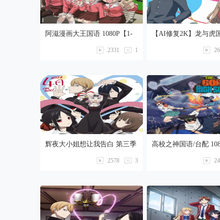
阿滋漫画大王国语 1080P【1-
【AI修复2K】龙与虎
26话全】
配【1-25话全】
2331
1
26
辉夜大小姐想让我告白 第三季
高校之神国语/台配 108
国语/台配 1080P【1-13话全】
13话全】卡通站
2578
3
24