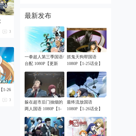
720P【1-24话全】
最新发布
配
3
一拳超人第三季国语/
抓鬼天狗帮国语
台配 1080P【更新
1080P【1-25话全】
中】
1-26
3
躲在超市后门抽烟的
最终流放国语
两人国语 1080P【1-
1080P【1-26话全】
12话