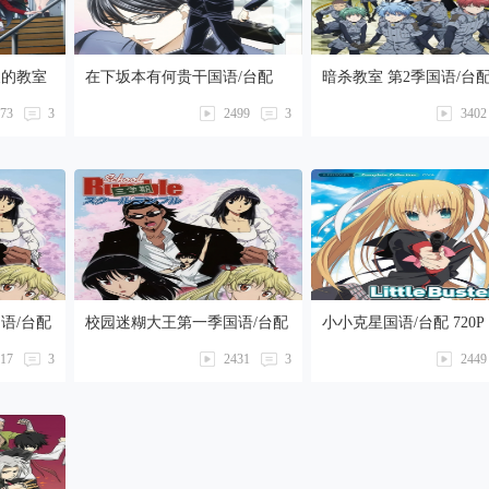
义的教室
在下坂本有何贵干国语/台配
暗杀教室 第2季国语/台
12话全】
1080P【1-12话全】卡通站
1080P【1-25话全】
73
3
2499
3
3402
语/台配
校园迷糊大王第一季国语/台配
小小克星国语/台配 720P【
480P【1-26话全】
话全】
17
3
2431
3
2449