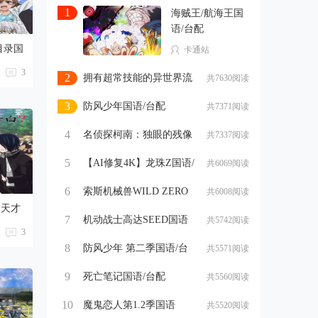
1
海贼王/航海王国
语/台配
1080P【1133-
目录国
卡通站
1150
3
2
拥有超常技能的异世界流
共7630阅读
浪美食家 第二季国
3
防风少年国语/台配
共7371阅读
1080P【1-13话全】
4
名侦探柯南：独眼的残像
共7337阅读
国语/台配 1080P【
5
【AI修复4K】龙珠Z国语/
共6069阅读
台配【1-291话全】
6
索斯机械兽WILD ZERO
共6008阅读
国语/台配 1080P【1-50
：天才
7
机动战士高达SEED国语
共5742阅读
语/
3
1080P【1-50话全】
】卡通
8
防风少年 第二季国语/台
共5571阅读
配 1080P【1-12话全
9
死亡笔记国语/台配
共5560阅读
1080P【1-37话全】
10
魔鬼恋人第1.2季国语
共5520阅读