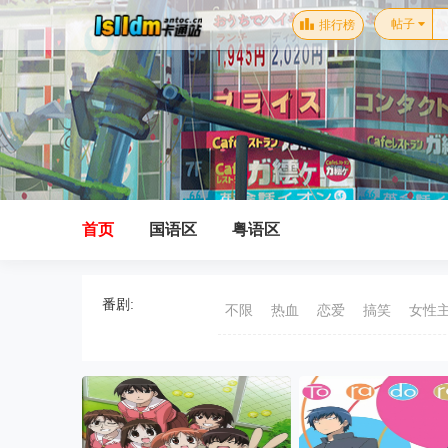
帖子
排行榜
首页
国语区
粤语区
番剧:
不限
热血
恋爱
搞笑
女性