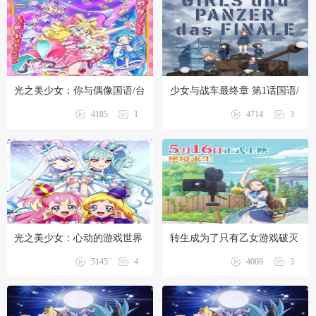
光之美少女：你与偶像国语/台
少女与战车最终章 第1话国语/
配 1080P【1-49话全】
台配 1080P【1话全】
4185
1
4714
3
光之美少女：心动的游戏世界
转生成为了只有乙女游戏破灭
大冒险国语/台配 1080P【剧场
Flag的邪恶大小姐 国语
5145
4
4009
3
版】
1080P【剧场版】