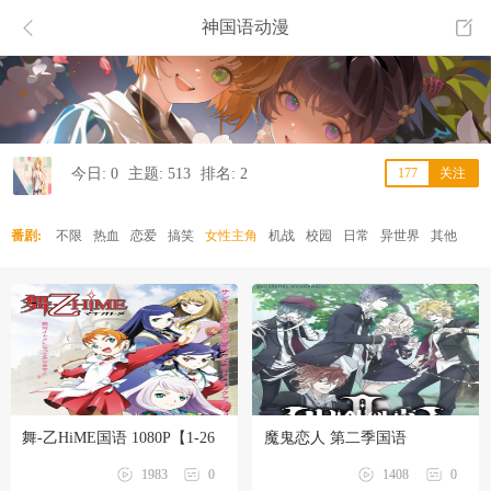
神国语动漫
今日: 0
主题: 513
排名: 2
177
关注
番剧:
不限
热血
恋爱
搞笑
女性主角
机战
校园
日常
异世界
其他
舞-乙HiME国语 1080P【1-26
魔鬼恋人 第二季国语
话全】
1080P【1-12话全】
1983
0
1408
0