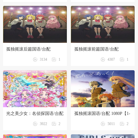
孤独摇滚后篇国语/台配
孤独摇滚前篇国语/台配
1080P【剧场版】
1080P【剧场版】
3134
1
4307
1
光之美少女：名侦探国语/台配
孤独摇滚国语/台配 1080P【1-
1080P【更新中】
12话全】
3922
2
5011
2