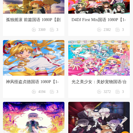
孤独摇滚 前篇国语 1080P【剧
D4DJ First Mix国语 1080P【1-
场版】
13话全】卡通站
3369
3
2382
3
神风怪盗贞德国语 1080P【1-
光之美少女：美妙宠物国语/台
44话全】卡通站
配 1080P【1-50话全】
4194
3
3272
3