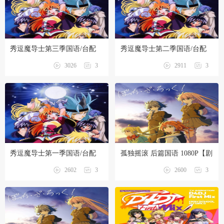
秀逗魔导士第三季国语/台配
秀逗魔导士第二季国语/台配
1080P【1-26话全】
1080P【1-26话全】
3026
3
2911
3
秀逗魔导士第一季国语/台配
孤独摇滚 后篇国语 1080P【剧
1080P【1-26话全】
场版】
2602
3
2600
3